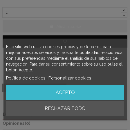
Añadir al carrito
Este sitio web utiliza cookies propias y de terceros para
mejorar nuestros servicios y mostrarle publicidad relacionada
con sus preferencias mediante el análisis de sus hábitos de
navegación. Para dar su consentimiento sobre su uso pulse el
botón Acepto.
Política de cookies
Personalizar cookies
Acepto los
términos y condiciones de uso
ACEPTO
RECHAZAR TODO
Detalles del producto
Opiniones
(0)