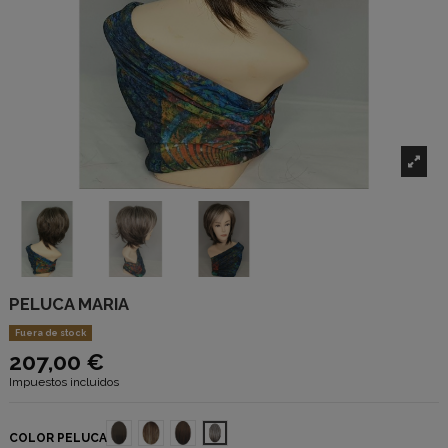
PELUCA MARIA
Fuera de stock
207,00 €
Impuestos incluidos
Castaño Oscuro DCH
Media SH
Medium TB
Cana Media SS
COLOR PELUCA