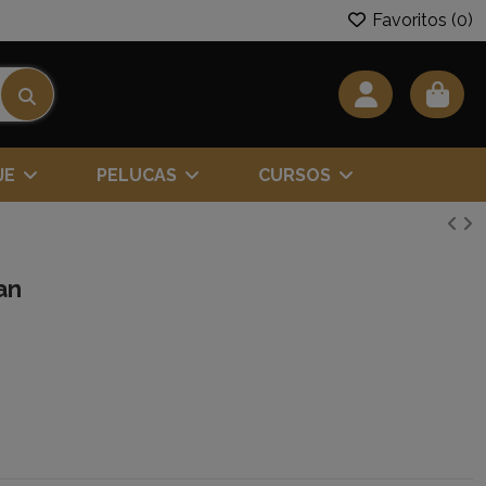
Favoritos (
0
)
JE
PELUCAS
CURSOS
an