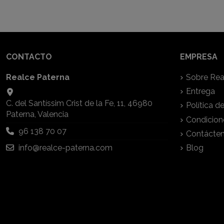
CONTACTO
EMPRESA
Realce Paterna
Sobre Rea
Entrega
C. del Santíssim Crist de la Fe, 11, 46980
Política d
Paterna, Valencia
Condicion
96 138 70 07
Contácte
info@realce-paterna.com
Blog