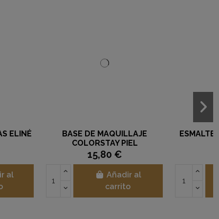
DOW PALETA 20 T.
MÁSCARA DE PESTAÑAS SO
KRYOLAN
FIERCE REVLON
131,00 €
11,90 €
Añadir al
Añadir al
carrito
carrito