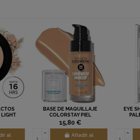
ACTOS
BASE DE MAQUILLAJE
EYE S
 LIGHT
COLORSTAY PIEL
PAL
LON
NORMAL/SECA 0 220
FLOR
15,80 €
NATURAL BEIGE REVLON
ir al
Añadir al