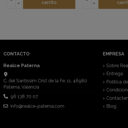
carrito
carri
CONTACTO
EMPRESA
Realce Paterna
Sobre Rea
Entrega
C. del Santíssim Crist de la Fe, 11, 46980
Política d
Paterna, Valencia
Condicion
96 138 70 07
Contácte
info@realce-paterna.com
Blog