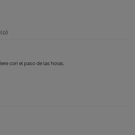
s
(0)
iere con el paso de las horas.