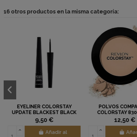
16 otros productos en la misma categoría:
EYELINER COLORSTAY
POLVOS COMP
UPDATE BLACKEST BLACK
COLORSTAY 830
REVLON 2.5ML.
MEDIUM REV
9,50 €
12,50 €
Añadir al
Añad