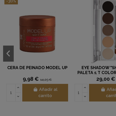
-30%
CERA DE PEINADO MODEL UP
EYE SHADOW "S
PALETA 5 T COLO
KRYOLAN
9,98 €
29,00 €
14,25 €
Añadir al
Añad
carrito
carri