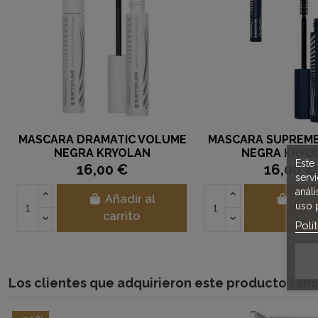
MASCARA DRAMATIC VOLUME
MASCARA SUPREM
NEGRA KRYOLAN
NEGRA KRYO
Este 
16,00 €
16,00 €
serv
anál
Añadir al
Añad
uso 
carrito
carri
Polí
Los clientes que adquirieron este producto ta