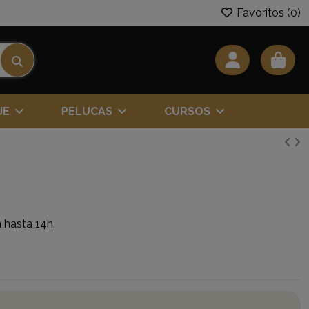
Favoritos (
0
)
JE
PELUCAS
CURSOS
 hasta 14h.