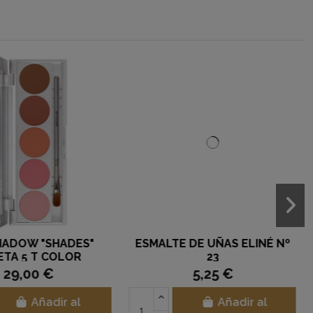
HADOW "SHADES"
ESMALTE DE UÑAS ELINÉ Nº
ETA 5 T COLOR
23
ENCE KRYOLAN
29,00 €
5,25 €
Añadir al
Añadir al